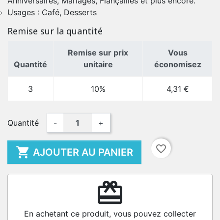
Anniversaires, Mariages, Fiançailles et plus encore.
Usages : Café, Desserts
Remise sur la quantité
Remise sur prix
Vous
Quantité
unitaire
économisez
3
10%
4,31 €
Quantité
-
+
favorite_border

AJOUTER AU PANIER
redeem
En achetant ce produit, vous pouvez collecter