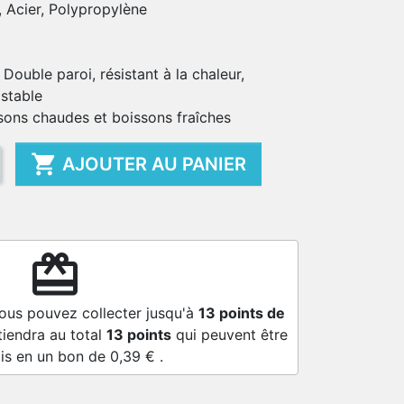
, Acier, Polypropylène
 Double paroi, résistant à la chaleur,
 stable
ssons chaudes et boissons fraîches

AJOUTER AU PANIER
redeem
vous pouvez collecter jusqu'à
13
points de
tiendra au total
13
points
qui peuvent être
is en un bon de
0,39 €
.