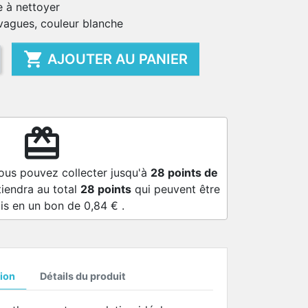
le à nettoyer
 vagues, couleur blanche

AJOUTER AU PANIER
redeem
vous pouvez collecter jusqu'à
28
points de
tiendra au total
28
points
qui peuvent être
is en un bon de
0,84 €
.
ion
Détails du produit