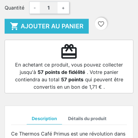
Quantité
-
+
favorite_border

AJOUTER AU PANIER
redeem
En achetant ce produit, vous pouvez collecter
jusqu'à
57
points de fidélité
. Votre panier
contiendra au total
57
points
qui peuvent être
convertis en un bon de
1,71 €
.
Description
Détails du produit
Ce Thermos Café Primus est une révolution dans