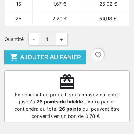
15
1,67 €
25,02 €
25
2,20 €
54,98 €
Quantité
-
+
favorite_border

AJOUTER AU PANIER
redeem
En achetant ce produit, vous pouvez collecter
jusqu'à
26
points de fidélité
. Votre panier
contiendra au total
26
points
qui peuvent être
convertis en un bon de
0,78 €
.