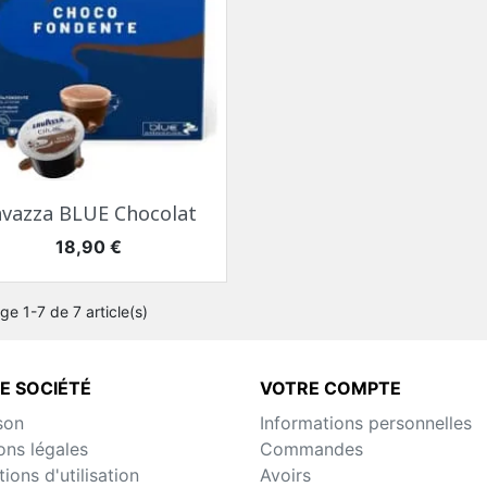
Aperçu rapide

avazza BLUE Chocolat
Prix
18,90 €
ge 1-7 de 7 article(s)
E SOCIÉTÉ
VOTRE COMPTE
son
Informations personnelles
ons légales
Commandes
ions d'utilisation
Avoirs