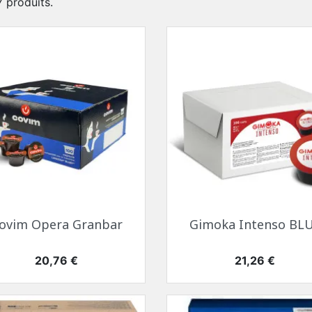
 7 produits.
Aperçu rapide
Aperçu rapide


ovim Opera Granbar
Gimoka Intenso BL
Prix
Prix
20,76 €
21,26 €