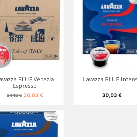
Aperçu rapide
Aperçu rapide


avazza BLUE Venezia
Lavazza BLUE Inten
Espresso
Prix de base
Prix
Prix
30,03 €
30,03 €
34,12 €