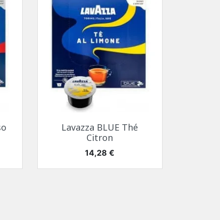
Aperçu rapide

so
Lavazza BLUE Thé
Citron
Prix
14,28 €