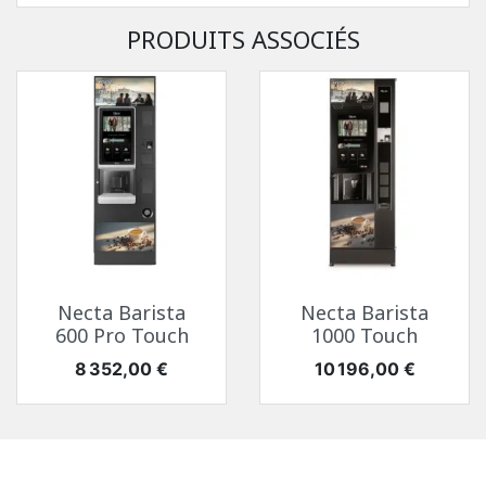
PRODUITS ASSOCIÉS
Necta Barista
Necta Barista
600 Pro Touch
1000 Touch
Prix
Prix
8 352,00 €
10 196,00 €