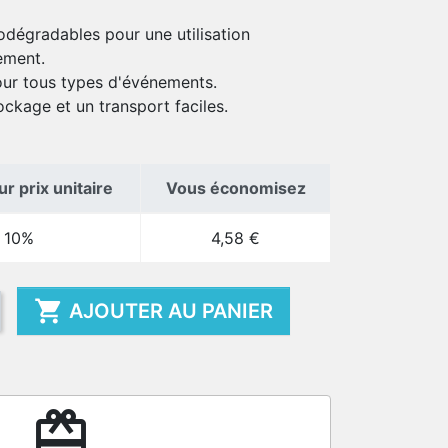
odégradables pour une utilisation
ement.
our tous types d'événements.
ockage et un transport faciles.
r prix unitaire
Vous économisez
10%
4,58 €

AJOUTER AU PANIER
redeem