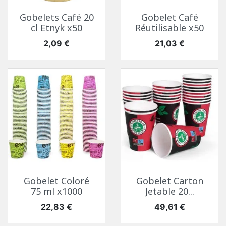
Gobelets Café 20
Gobelet Café
cl Etnyk x50
Réutilisable x50
Prix
Prix
2,09 €
21,03 €
Gobelet Coloré
Gobelet Carton
75 ml x1000
Jetable 20...
Prix
Prix
22,83 €
49,61 €