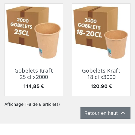
Gobelets Kraft
Gobelets Kraft
25 cl x2000
18 cl x3000
Prix
Prix
114,85 €
120,90 €
Affichage 1-8 de 8 article(s)

Retour en haut