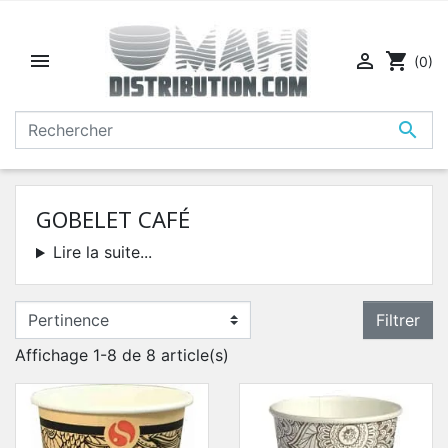


shopping_cart
(0)

GOBELET CAFÉ
Lire la suite...
Filtrer
Affichage 1-8 de 8 article(s)