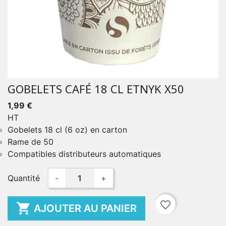
GOBELETS CAFÉ 18 CL ETNYK X50
1,99 €
HT
Gobelets 18 cl (6 oz) en carton
Rame de 50
Compatibles distributeurs automatiques
Quantité
-
+
favorite_border

AJOUTER AU PANIER