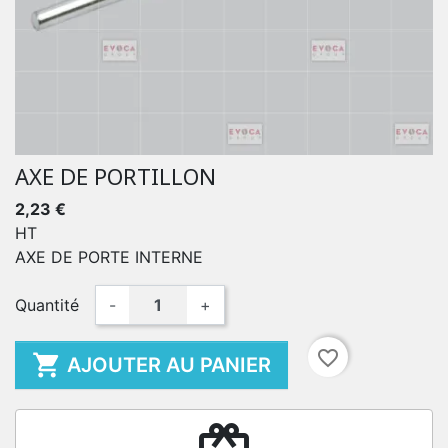
AXE DE PORTILLON
2,23 €
HT
AXE DE PORTE INTERNE
Quantité
-
+
favorite_border

AJOUTER AU PANIER