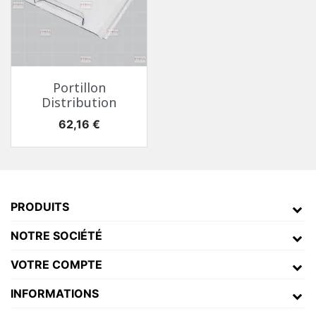
Portillon
Distribution
Prix
62,16 €
Porte Côté Intérieur Necta Kikko Ry
Pièces Détachées Distributeur Automatique
PRODUITS
NOTRE SOCIÉTÉ
VOTRE COMPTE
INFORMATIONS