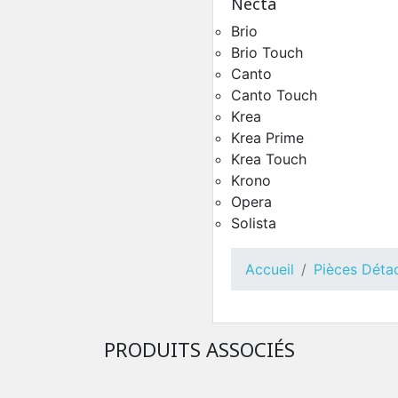
Necta
Toutes Pièces Détach
Brio
Maestro Touch
Pièces Détachées Distrib
Brio Touch
Automatique
Canto
Canto Touch
Krea
Krea Prime
Krea Touch
Krono
Opera
Solista
Accueil
Pièces Déta
Toutes Pièces Détachées
Maestro
Pièces Détachées Distrib
PRODUITS ASSOCIÉS
Automatique