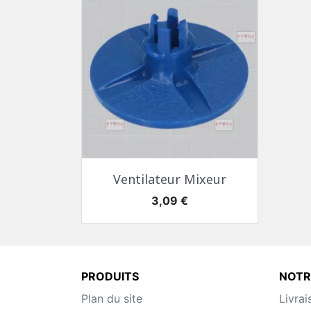
Aperçu rapide

Ventilateur Mixeur
Prix
3,09 €
PRODUITS
NOTR
Plan du site
Livrai