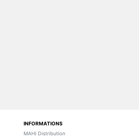
 Necta
Toutes Pièces Détachées Krea
Touch
uteur
Pièces Détachées Distributeur
Automatique
INFORMATIONS
MAHI Distribution