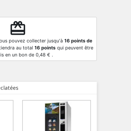
redeem
vous pouvez collecter jusqu'à
16
points de
tiendra au total
16
points
qui peuvent être
is en un bon de
0,48 €
.
éclatées