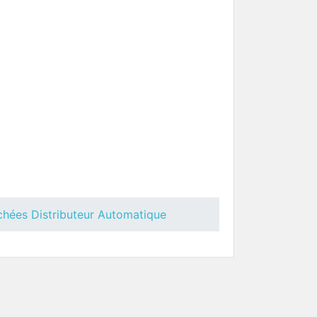
ées
Toutes Pièces Détachées Necta
Kometa
uteur
Pièces Détachées Distributeur
Automatique
chées Distributeur Automatique
 Necta
Toutes Pièces Détachées Necta
Brio
uteur
Pièces Détachées Distributeur
Automatique