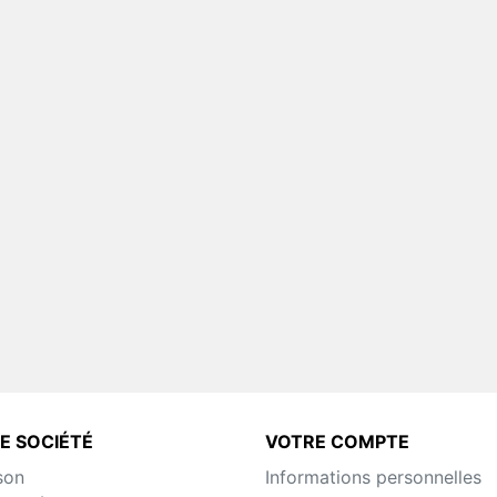
Toutes Pièces Détachées
Solista
Pièces Détachées Distrib
Automatique
E SOCIÉTÉ
VOTRE COMPTE
son
Informations personnelles