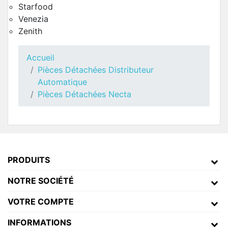
Starfood
Venezia
Zenith
Accueil
Porte Côté Intérieur Necta Oblo
Pièces Détachées Distributeur
Pièces Détachées Distributeur Automatique
Automatique
Pièces Détachées Necta
PRODUITS
NOTRE SOCIÉTÉ
VOTRE COMPTE
INFORMATIONS