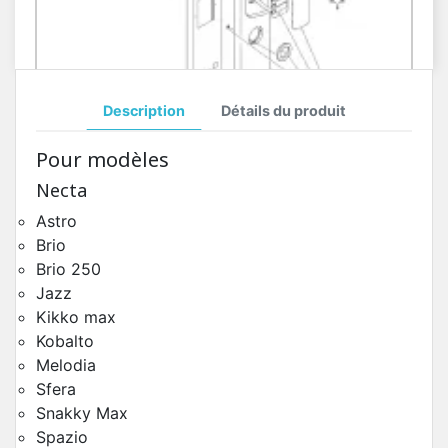
Description
Détails du produit
Porte Côté Extérieur Rondo
Pour modèles
Pièces Détachées Distributeur Automatique
Necta
Astro
Brio
Brio 250
Jazz
Kikko max
Kobalto
Melodia
Sfera
Snakky Max
Spazio