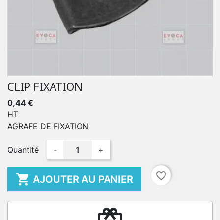
CLIP FIXATION
0,44 €
HT
AGRAFE DE FIXATION
Quantité
-
+
favorite_border

AJOUTER AU PANIER