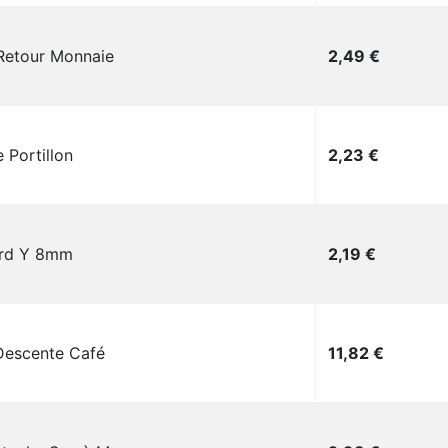
Prix
Retour Monnaie
2,49 €
Prix
 Portillon
2,23 €
Prix
rd Y 8mm
2,19 €
Prix
Descente Café
11,82 €