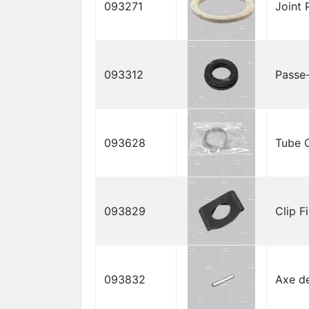
093271
Joint 
093312
Passe
093628
Tube C
093829
Clip F
093832
Axe de