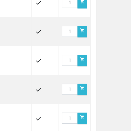









