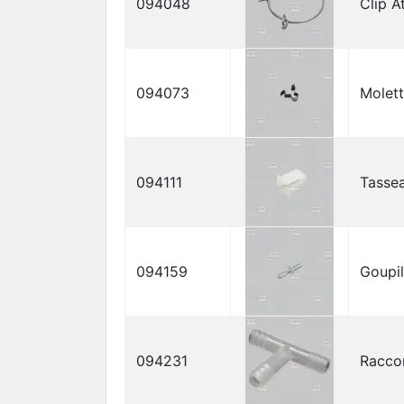
094048
Clip A
094073
Molet
094111
Tasse
094159
Goupil
094231
Racco