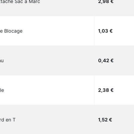
Prix
ttache Sac à Marc
2,98 €
Prix
te Blocage
1,03 €
Prix
au
0,42 €
Prix
le
2,38 €
Prix
rd en T
1,52 €