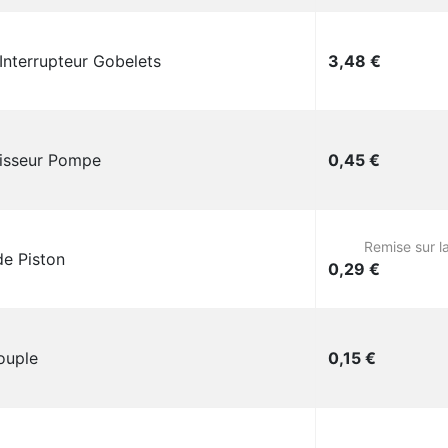
Prix
Interrupteur Gobelets
3,48 €
Prix
isseur Pompe
0,45 €
Remise sur l
de Piston
Prix
0,29 €
Prix
ouple
0,15 €