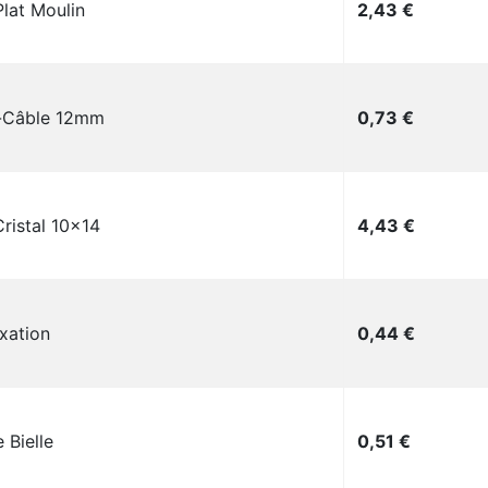
Prix
Plat Moulin
2,43 €
Prix
-Câble 12mm
0,73 €
Prix
ristal 10x14
4,43 €
Prix
ixation
0,44 €
Prix
 Bielle
0,51 €