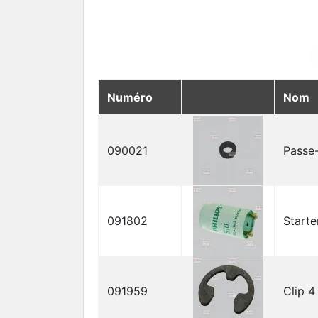
Numéro
Nom
090021
Passe
091802
Starte
091959
Clip 