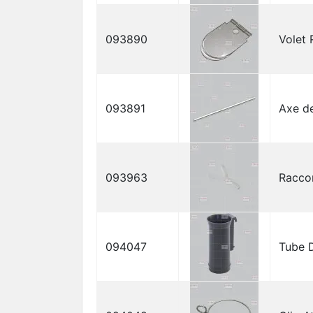
093890
Volet 
093891
Axe de
093963
Racco
094047
Tube 