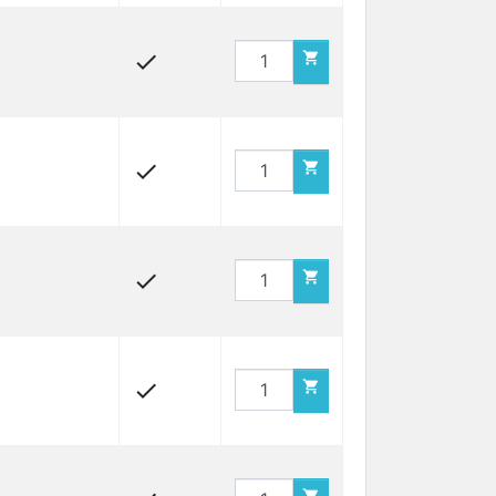







