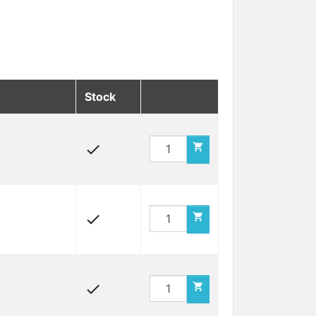
Stock





