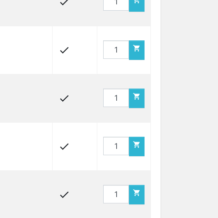









