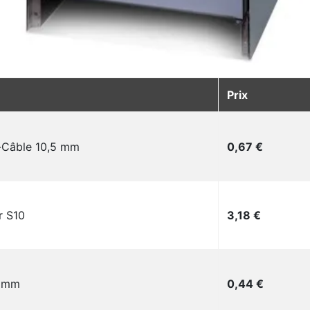
Prix
Prix
-Câble 10,5 mm
0,67 €
Prix
r S10
3,18 €
Prix
4 mm
0,44 €