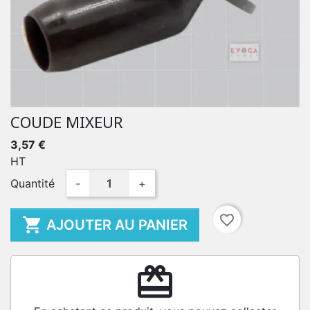
COUDE MIXEUR
3,57 €
HT
Quantité
-
+
favorite_border

AJOUTER AU PANIER
redeem