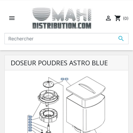


shopping_cart
(0)

DOSEUR POUDRES ASTRO BLUE