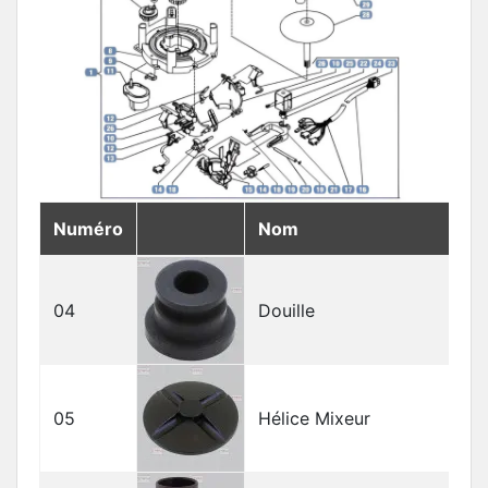
Numéro
Nom
04
Douille
05
Hélice Mixeur