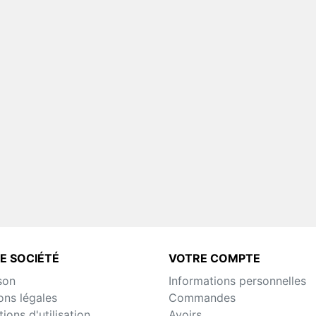
Groupe Café Z4000 
Maestro
Pièces Détachées Distrib
Automatique
E SOCIÉTÉ
VOTRE COMPTE
son
Informations personnelles
ons légales
Commandes
ions d'utilisation
Avoirs