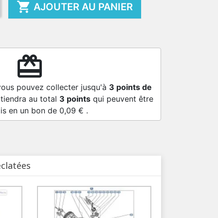

AJOUTER AU PANIER
redeem
vous pouvez collecter jusqu'à
3
points de
tiendra au total
3
points
qui peuvent être
is en un bon de
0,09 €
.
éclatées