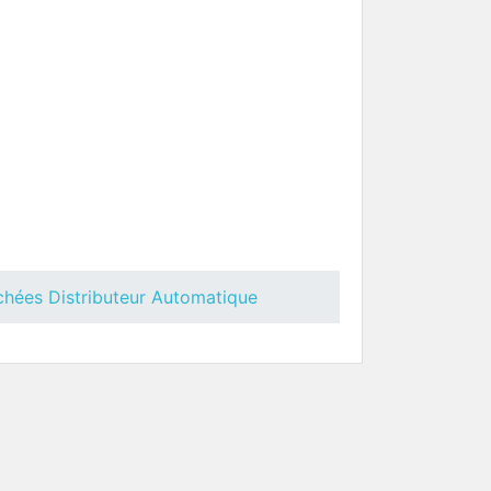
Touch
Groupe Café Ø38 Necta Opera
uteur
Pièces Détachées Distributeur
Automatique
chées Distributeur Automatique
erto
Groupe Café Ø38 Concerto
Pièces Détachées Distributeur
uteur
Automatique