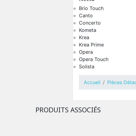
Brio Touch
Canto
Groupe Café Ø38 Krea 
Concerto
Pièces Détachées Distrib
Automatique
Kometa
Krea
Krea Prime
Opera
Opera Touch
Solista
Accueil
Pièces Déta
PRODUITS ASSOCIÉS
Groupe Café Ø38 Conc
Touch
Pièces Détachées Distrib
Automatique