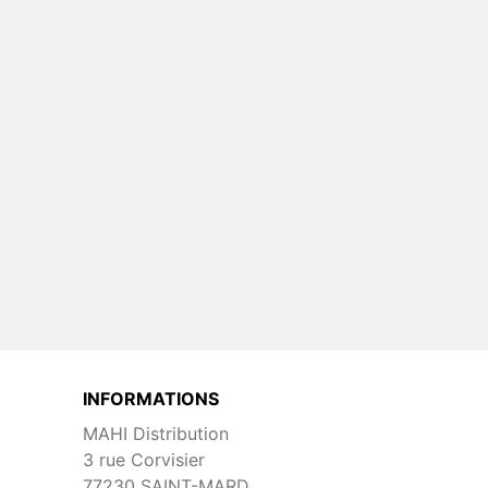
Ø38
Groupe Café Ø38 Gaggia G700
Pièces Détachées Distributeur
uteur
Automatique
INFORMATIONS
MAHI Distribution
3 rue Corvisier
77230 SAINT-MARD