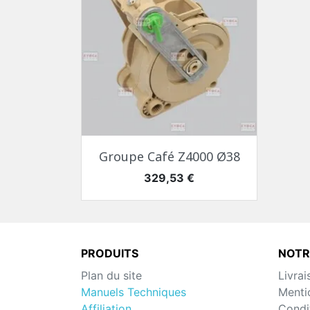
Aperçu rapide

Groupe Café Z4000 Ø38
Prix
329,53 €
PRODUITS
NOTR
Plan du site
Livrai
Manuels Techniques
Menti
Affiliation
Condit