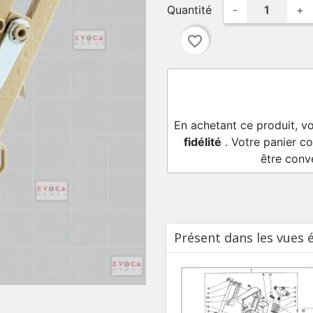
Quantité
-
+
favorite_border
En achetant ce produit, v
fidélité
. Votre panier co
être conv
Présent dans les vues 