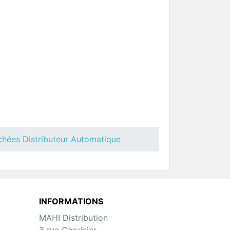
nith
Groupe Café Grain Zenith
BLUE
uteur
Pièces Détachées Distributeur
Automatique
chées Distributeur Automatique
 Necta
Toutes Pièces Détachées Necta
Oblo
INFORMATIONS
uteur
Pièces Détachées Distributeur
Automatique
MAHI Distribution