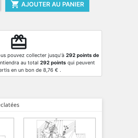

AJOUTER AU PANIER
redeem
ous pouvez collecter jusqu'à
292
points de
ntiendra au total
292
points
qui peuvent
ertis en un bon de
8,76 €
.
éclatées