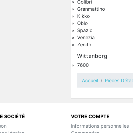
Colibri
Granmattino
Groupe Café Necta Ze
Kikko
Pièces Détachées Distrib
Oblo
Automatique
Spazio
Venezia
Zenith
Wittenborg
7600
Accueil
Pièces Déta
Toutes Pièces Détachées
Spazio
E SOCIÉTÉ
VOTRE COMPTE
Pièces Détachées Distrib
Automatique
son
Informations personnelles