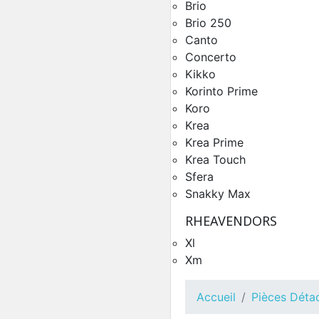
Brio
Brio 250
Canto
Concerto
Kikko
Korinto Prime
Koro
Krea
Krea Prime
Krea Touch
Châssis Lavazza Brio 
Sfera
Pièces Détachées Distrib
Snakky Max
Automatique
RHEAVENDORS
Xl
Xm
Accueil
Pièces Déta