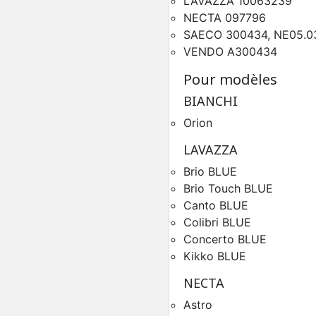
LAVAZZA
10063239
NECTA 097796
SAECO 300434, NE05.03
Circuit Electrique Necta
VENDO A300434
Pièces Détachées Distrib
Automatique
Pour modèles
BIANCHI
Orion
LAVAZZA
Brio BLUE
Brio Touch BLUE
Canto BLUE
Colibri BLUE
Concerto BLUE
Kikko BLUE
Circuit Electrique Necta 
Pièces Détachées Distrib
NECTA
Automatique
Astro