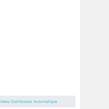
BLUE
Châssis Necta Brio
uteur
Pièces Détachées Distributeur
Automatique
chées Distributeur Automatique