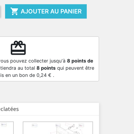

AJOUTER AU PANIER
redeem
vous pouvez collecter jusqu'à
8
points de
tiendra au total
8
points
qui peuvent être
is en un bon de
0,24 €
.
éclatées