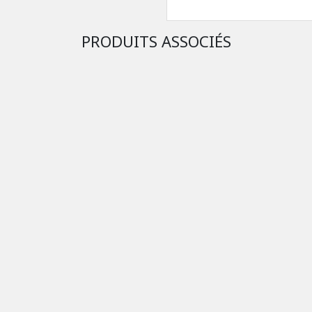
PRODUITS ASSOCIÉS
Châssis Brio Touch B
Pièces Détachées Distrib
Automatique