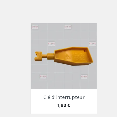
Aperçu rapide

Clé d'Interrupteur
Prix
1,63 €