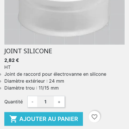
JOINT SILICONE
2,82 €
HT
Joint de raccord pour électrovanne en silicone
Diamètre extérieur : 24 mm
Diamètre trou : 11/15 mm
Quantité
-
+
favorite_border

AJOUTER AU PANIER