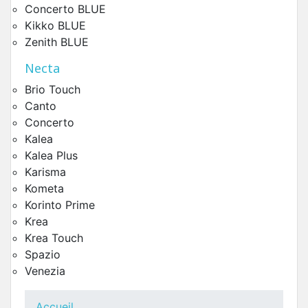
Concerto BLUE
Kikko BLUE
Zenith BLUE
Necta
Brio Touch
Circuit Hydraulique 500cc Réseau Koro Prime
Canto
Pièces Détachées Distributeur Automatique
Concerto
Kalea
Kalea Plus
Karisma
Kometa
Korinto Prime
Krea
Krea Touch
Spazio
Venezia
Accueil