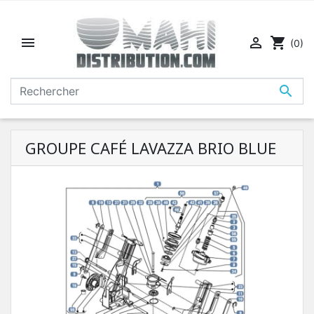


shopping_cart
(0)

GROUPE CAFÉ LAVAZZA BRIO BLUE