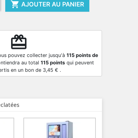

AJOUTER AU PANIER
redeem
ous pouvez collecter jusqu'à
115
points de
ontiendra au total
115
points
qui peuvent
ertis en un bon de
3,45 €
.
éclatées