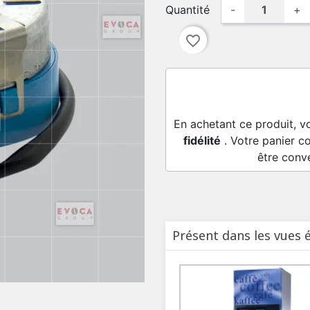
Quantité
-
+
favorite_border
En achetant ce produit, v
fidélité
. Votre panier c
être conv
Présent dans les vues 