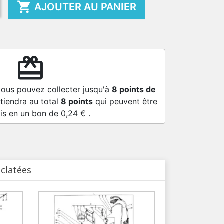

AJOUTER AU PANIER
redeem
vous pouvez collecter jusqu'à
8
points de
tiendra au total
8
points
qui peuvent être
is en un bon de
0,24 €
.
éclatées