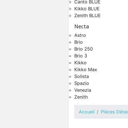
Canto BLUE
Kikko BLUE
Zenith BLUE
Circuit Hydraulique K
BLUE
Necta
Pièces Détachées Distrib
Automatique
Astro
Brio
Brio 250
Brio 3
Kikko
Kikko Max
Solista
Spazio
Venezia
Zenith
Toutes Pièces Détachées
Accueil
Pièces Déta
Brio3
Pièces Détachées Distrib
Automatique