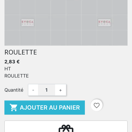
ROULETTE
2,83 €
HT
ROULETTE
Quantité
-
+
favorite_border

AJOUTER AU PANIER