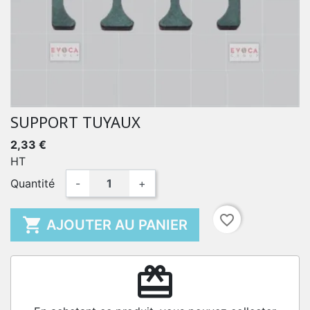
SUPPORT TUYAUX
2,33 €
HT
Quantité
-
+
favorite_border

AJOUTER AU PANIER
redeem