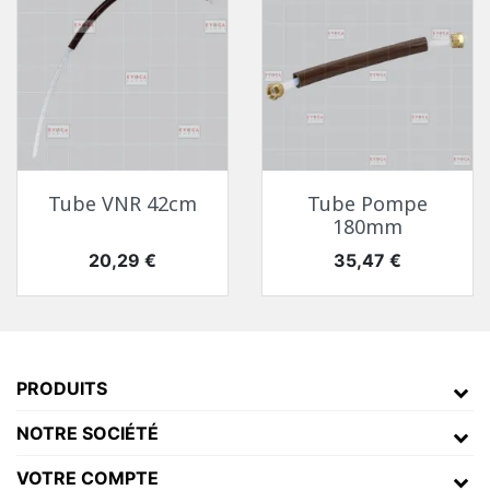
Tube VNR 42cm
Tube Pompe
Console Café Necta Oblo
180mm
Pièces Détachées Distributeur Automatique
Prix
Prix
20,29 €
35,47 €
PRODUITS
NOTRE SOCIÉTÉ
VOTRE COMPTE