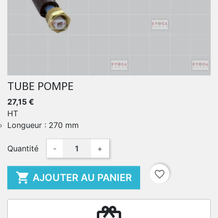
TUBE POMPE
27,15 €
HT
Longueur : 270 mm
Quantité
-
+
favorite_border

AJOUTER AU PANIER