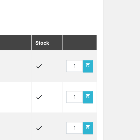
Stock





