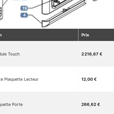
m
Prix
Prix
ule Touch
2 216,67 €
Prix
te Plaquette Lecteur
12,00 €
Prix
quette Porte
266,62 €