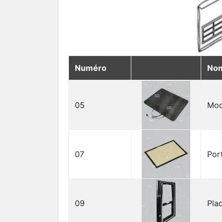
Numéro
No
05
Mod
07
Por
09
Pla