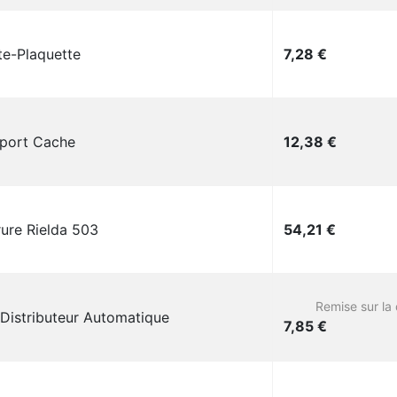
Prix
te-Plaquette
7,28 €
Prix
port Cache
12,38 €
Prix
rure Rielda 503
54,21 €
Remise sur la 
 Distributeur Automatique
Prix
7,85 €