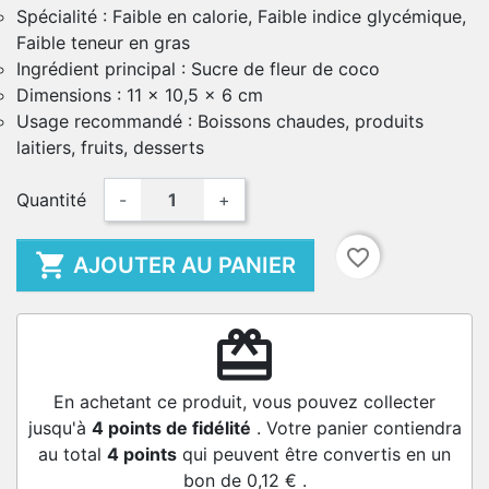
Spécialité : Faible en calorie, Faible indice glycémique,
Faible teneur en gras
Ingrédient principal : Sucre de fleur de coco
Dimensions : ‎11 x 10,5 x 6 cm
Usage recommandé : Boissons chaudes, produits
laitiers, fruits, desserts
Quantité
-
+
favorite_border

AJOUTER AU PANIER
redeem
En achetant ce produit, vous pouvez collecter
jusqu'à
4
points de fidélité
. Votre panier contiendra
au total
4
points
qui peuvent être convertis en un
bon de
0,12 €
.