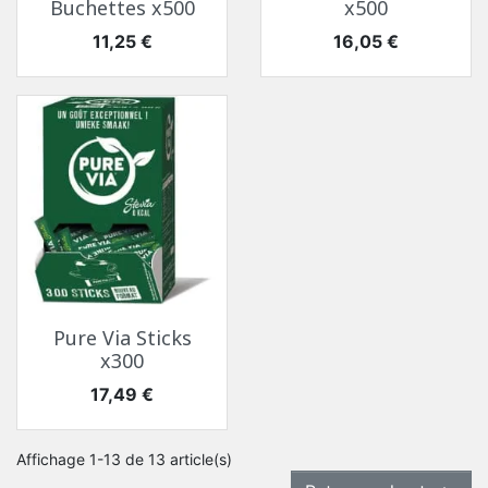
Buchettes x500
x500
Prix
Prix
11,25 €
16,05 €
Pure Via Sticks
x300
Prix
17,49 €
Affichage 1-13 de 13 article(s)