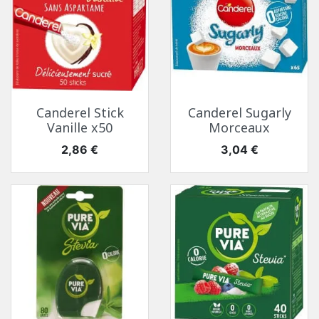
Canderel Stick
Canderel Sugarly
Vanille x50
Morceaux
Prix
Prix
2,86 €
3,04 €