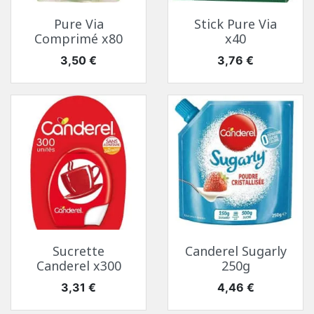
Pure Via
Stick Pure Via
Comprimé x80
x40
Prix
Prix
3,50 €
3,76 €
Sucrette
Canderel Sugarly
Canderel x300
250g
Prix
Prix
3,31 €
4,46 €