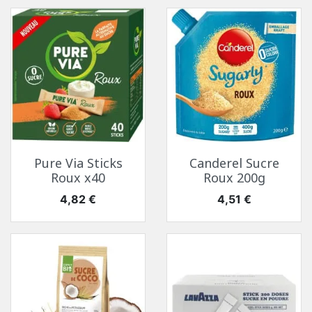
Pure Via Sticks
Canderel Sucre
Roux x40
Roux 200g
Prix
Prix
4,82 €
4,51 €