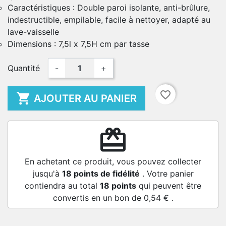
Caractéristiques : Double paroi isolante, anti-brûlure,
indestructible, empilable, facile à nettoyer, adapté au
lave-vaisselle
Dimensions : 7,5l x 7,5H cm par tasse
Quantité
-
+
favorite_border

AJOUTER AU PANIER
redeem
En achetant ce produit, vous pouvez collecter
jusqu'à
18
points de fidélité
. Votre panier
contiendra au total
18
points
qui peuvent être
convertis en un bon de
0,54 €
.