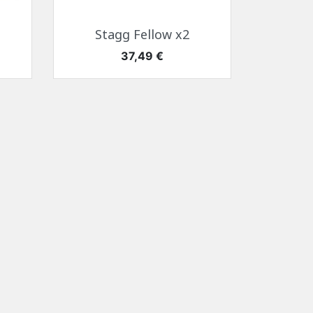
Aperçu rapide

Stagg Fellow x2
Prix
37,49 €