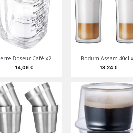
Aperçu rapide
Aperçu rapide


erre Doseur Café x2
Bodum Assam 40cl 
Prix
Prix
14,06 €
18,24 €