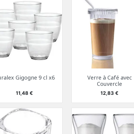
Aperçu rapide
Aperçu rapide


ralex Gigogne 9 cl x6
Verre à Café avec
Couvercle
Prix
Prix
11,48 €
12,83 €