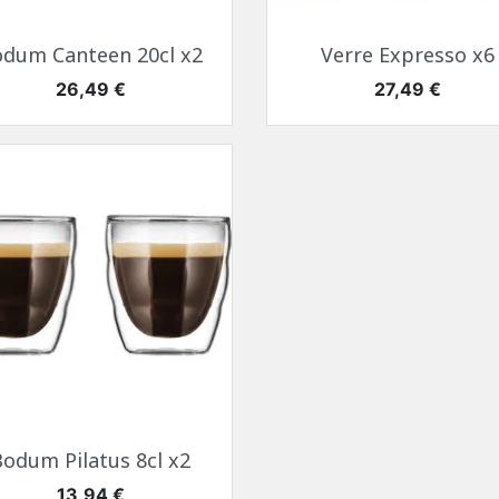
Aperçu rapide
Aperçu rapide


dum Canteen 20cl x2
Verre Expresso x6
Prix
Prix
26,49 €
27,49 €
Aperçu rapide

Bodum Pilatus 8cl x2
Prix
13,94 €