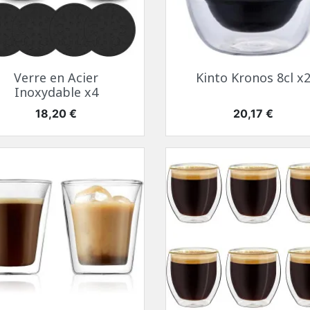
Aperçu rapide
Aperçu rapide


Verre en Acier
Kinto Kronos 8cl x
Inoxydable x4
Prix
Prix
18,20 €
20,17 €