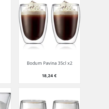
Aperçu rapide

Bodum Pavina 35cl x2
Prix
18,24 €