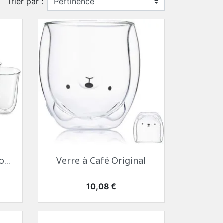
Trier par :
Aperçu rapide

...
Verre à Café Original
Prix
10,08 €