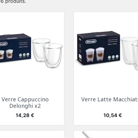
 16 produits.
Aperçu rapide
Aperçu rapide


Verre Cappuccino
Verre Latte Macchiato
Delonghi x2
Prix
Prix
14,28 €
10,54 €