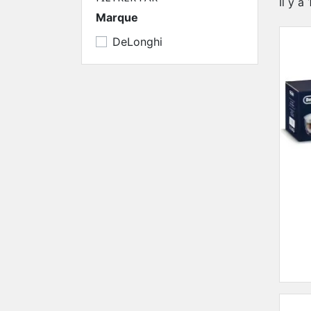
Il y a
Marque
DeLonghi