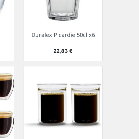
Aperçu rapide

2
Duralex Picardie 50cl x6
Prix
22,83 €