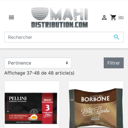


shopping_cart
(0)

Filtrer
Affichage 37-48 de 48 article(s)