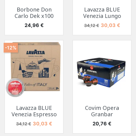
Borbone Don
Lavazza BLUE
Carlo Dek x100
Venezia Lungo
Prix
Prix de base
Prix
24,96 €
30,03 €
34,12 €
-12%
Lavazza BLUE
Covim Opera
Venezia Espresso
Granbar
Prix de base
Prix
Prix
30,03 €
20,76 €
34,12 €