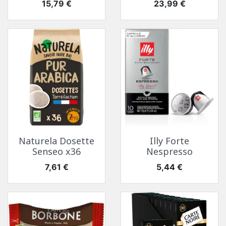
Prix
Prix
15,79 €
23,99 €
Naturela Dosette
Illy Forte
Senseo x36
Nespresso
Prix
Prix
7,61 €
5,44 €