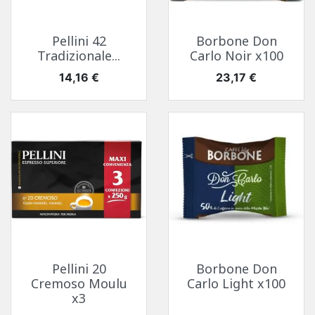
Pellini 42
Borbone Don
Tradizionale...
Carlo Noir x100
Prix
Prix
14,16 €
23,17 €
Pellini 20
Borbone Don
Cremoso Moulu
Carlo Light x100
x3