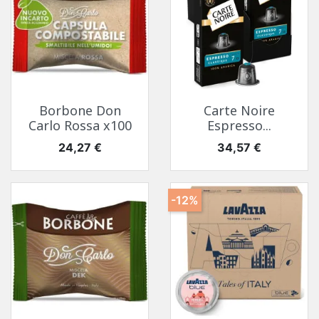
Borbone Don
Carte Noire
Carlo Rossa x100
Espresso...
Prix
Prix
24,27 €
34,57 €
-12%