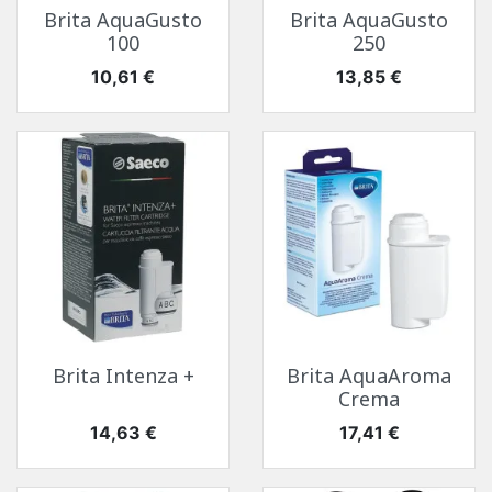
Brita AquaGusto
Brita AquaGusto
100
250
Prix
Prix
10,61 €
13,85 €
Brita Intenza +
Brita AquaAroma
Crema
Prix
Prix
14,63 €
17,41 €