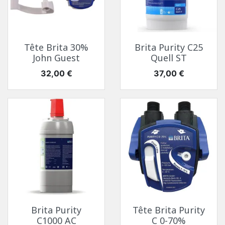
Tête Brita 30%
Brita Purity C25
John Guest
Quell ST
Prix
Prix
32,00 €
37,00 €
Brita Purity
Tête Brita Purity
C1000 AC
C 0-70%