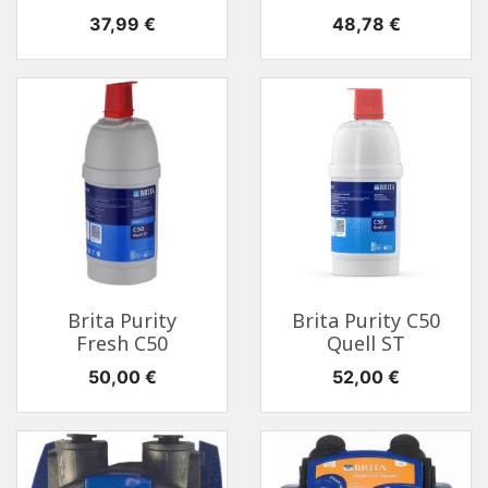
Prix
Prix
37,99 €
48,78 €
Brita Purity
Brita Purity C50
Fresh C50
Quell ST
Prix
Prix
50,00 €
52,00 €