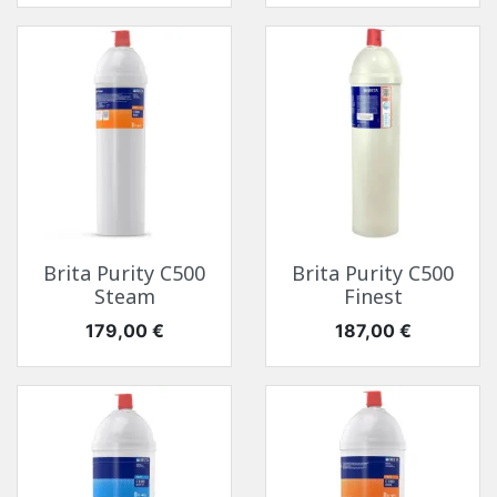
Brita Purity C500
Brita Purity C500
Steam
Finest
Prix
Prix
179,00 €
187,00 €