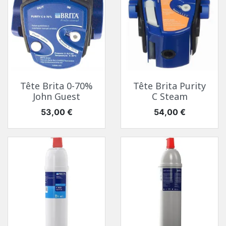
Tête Brita 0-70%
Tête Brita Purity
John Guest
C Steam
Prix
Prix
53,00 €
54,00 €