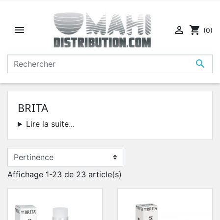


shopping_cart
(0)

BRITA
Lire la suite...
Affichage 1-23 de 23 article(s)