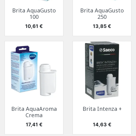
Brita AquaGusto
Brita AquaGusto
100
250
Prix
Prix
10,61 €
13,85 €
Brita AquaAroma
Brita Intenza +
Crema
Prix
Prix
17,41 €
14,63 €