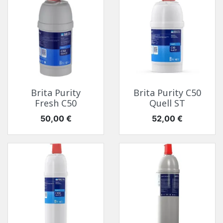
Brita Purity
Brita Purity C50
Fresh C50
Quell ST
Prix
Prix
50,00 €
52,00 €