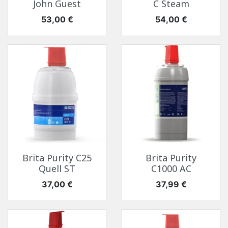
John Guest
C Steam
Prix
Prix
53,00 €
54,00 €
Brita Purity C25
Brita Purity
Quell ST
C1000 AC
Prix
Prix
37,00 €
37,99 €