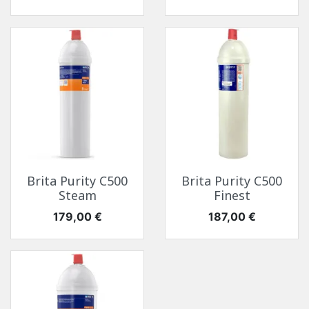
Brita Purity C500
Brita Purity C500
Steam
Finest
Prix
Prix
179,00 €
187,00 €