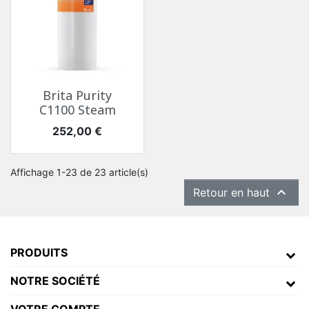
Brita Purity
C1100 Steam
Prix
252,00 €
Affichage 1-23 de 23 article(s)

Retour en haut
PRODUITS
NOTRE SOCIÉTÉ